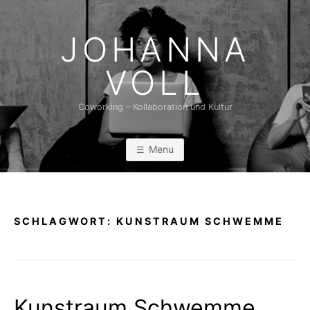
Skip
to
JOHANNA
content
VOLL
Coworking – Kollaboration und Kultur
Menu
SCHLAGWORT:
KUNSTRAUM SCHWEMME
Kunstraum Schwemme