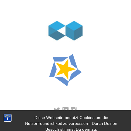
Twitter
Linkedin
instagram
Diese Webseite benutzt Cookies um die
Powered by
Miniva WordPress Theme
Nutzerfreundlichkeit zu verbessern. Durch Deinen
Besuch stimmst Du dem zu.