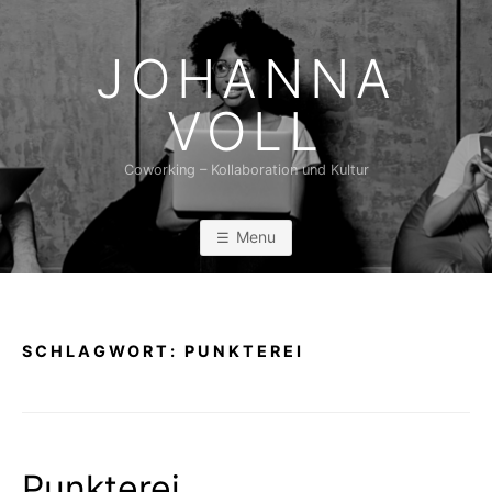
Skip
to
JOHANNA
content
VOLL
Coworking – Kollaboration und Kultur
Menu
SCHLAGWORT:
PUNKTEREI
Punkterei