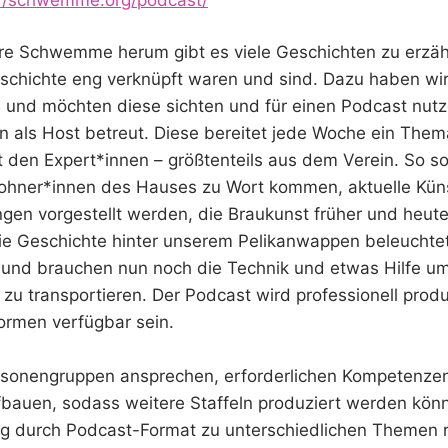
re Schwemme herum gibt es viele Geschichten zu erzäh
eschichte eng verknüpft waren und sind. Dazu haben wi
 und möchten diese sichten und für einen Podcast nutz
n als Host betreut. Diese bereitet jede Woche ein Them
t den Expert*innen – größtenteils aus dem Verein. So sol
hner*innen des Hauses zu Wort kommen, aktuelle Küns
ngen vorgestellt werden, die Braukunst früher und heu
ie Geschichte hinter unserem Pelikanwappen beleuchte
e und brauchen nun noch die Technik und etwas Hilfe um
 zu transportieren. Der Podcast wird professionell produ
ormen verfügbar sein.
rsonengruppen ansprechen, erforderlichen Kompetenze
fbauen, sodass weitere Staffeln produziert werden kön
ung durch Podcast-Format zu unterschiedlichen Themen 