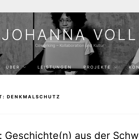
JOHANNA VOLL
Coworking – Kollaboration und Kultur
ÜBER
LEISTUNGEN
PROJEKTE
KO
T:
DENKMALSCHUTZ
: Geschichte(n) aus der Sc