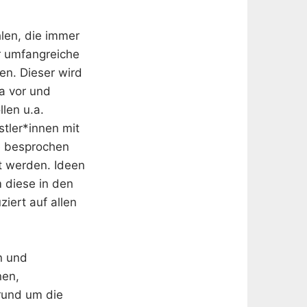
len, die immer
r umfangreiche
en. Dieser wird
a vor und
len u.a.
tler*innen mit
te besprochen
t werden. Ideen
 diese in den
ziert auf allen
n und
nen,
rund um die