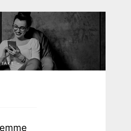
NTAKT
hwemme