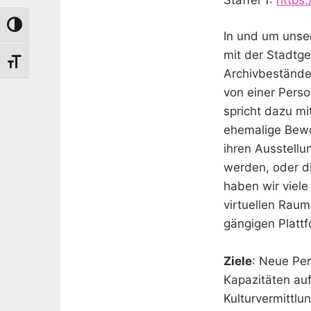
Umschalten auf hohe Kontraste
In und um unse
mit der Stadtg
Schrift vergrößern
Archivbestände
von einer Perso
spricht dazu mi
ehemalige Bewo
ihren Ausstellu
werden, oder d
haben wir viel
virtuellen Raum
gängigen Plattf
Ziele
: Neue Pe
Kapazitäten au
Kulturvermittl